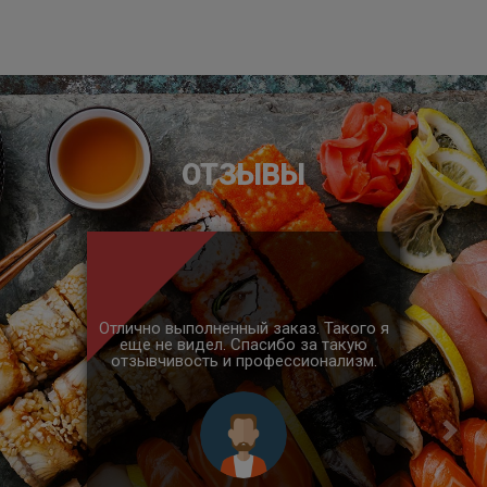
ОТЗЫВЫ
Отлично выполненный заказ. Такого я
еще не видел. Спасибо за такую
отзывчивость и профессионализм.
Предыдущий
Сле