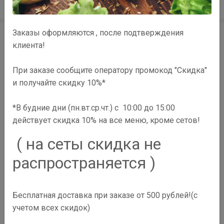
Заказы оформляются , после подтверждения
клиента!
При заказе сообщите оператору промокод "Скидка"
и получайте скидку 10%*
Ресторан доставки готовых блюд японской кухни
*В будние дни (пн.вт.ср.чт.) с 10:00 до 15:00
действует скидка 10% на все меню, кроме сетов!
г. Миасс, ул. Парковая, 2
( на сеты скидка не
8 (908) 071-71-00
распространяется )
bushidomiass@gmail.com
Бесплатная доставка при заказе от 500 рублей!(с
с 10:00 до 23:00
учетом всех скидок)