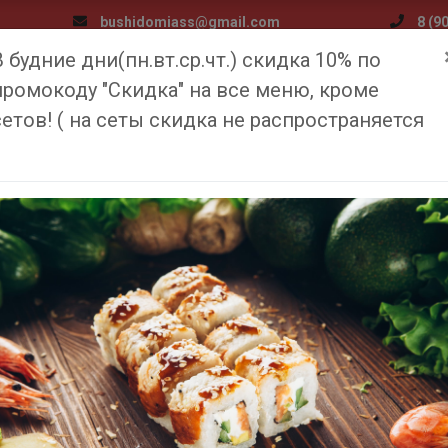
bushidomiass@gmail.com
8 (9
В будние дни(пн.вт.ср.чт.) скидка 10% по
я
Меню
Доставка и оплата
Медиа
О компан
промокоду "Скидка" на все меню, кроме
сетов! ( на сеты скидка не распространяется
О КОМПАНИИ
Главная
О компании
Ресторан доставки яп