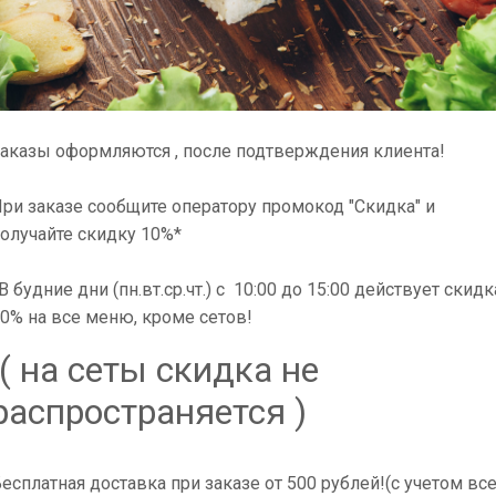
Компания
«Bushido»
пр
возможностью наслади
также получить свой з
отношению к каждому 
ценителей и почитател
аказы оформляются , после подтверждения клиента!
дорожим Вашим мнение
остались довольны сот
ри заказе сообщите оператору промокод "Скидка" и
олучайте скидку 10%*
В нашем ресторане пр
предложений. Мы откр
В будние дни (пн.вт.ср.чт.) с 10:00 до 15:00 действует скидк
полезной еды, о котор
0% на все меню, кроме сетов!
почитателей японской 
суши, где представле
( на сеты скидка не
традиционном исполне
распространяется )
Наши контакты
есплатная доставка при заказе от 500 рублей!(с учетом вс