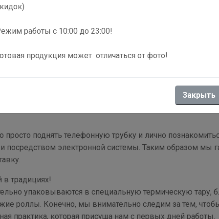
кидок)
ежим работы с 10:00 до 23:00!
 просто:
отовая продукция может отличаться от фото!
понских блюд в любой уголок города;
 может воспользоваться каждый клиент;
иональный шеф-повар, который пристально следит за каче
Закрыть
ий как для любителей, так и для настоящих гурманов; м
но просто поднять телефонную трубку и лично познакомит
к и посредством электронной системы. Таким образом мы 
тавку.
 в традициях!
тельно упаковываются в специальную термическую тару, бл
ие роллы. Конечно, мы внимательно следим за тем, чтобы
ная практика, которая присуща нам с первых дней работы.