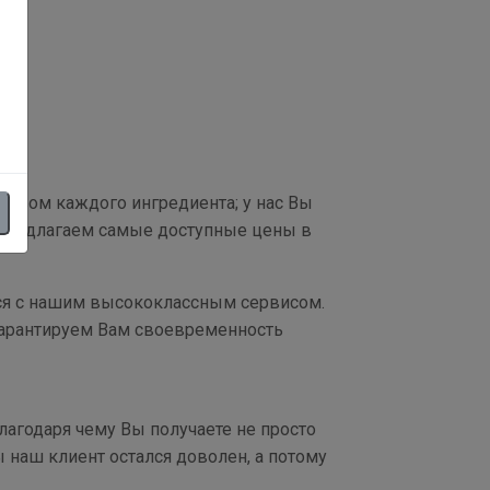
ством каждого ингредиента; у нас Вы
ы предлагаем самые доступные цены в
ься с нашим высококлассным сервисом.
гарантируем Вам своевременность
агодаря чему Вы получаете не просто
 наш клиент остался доволен, а потому