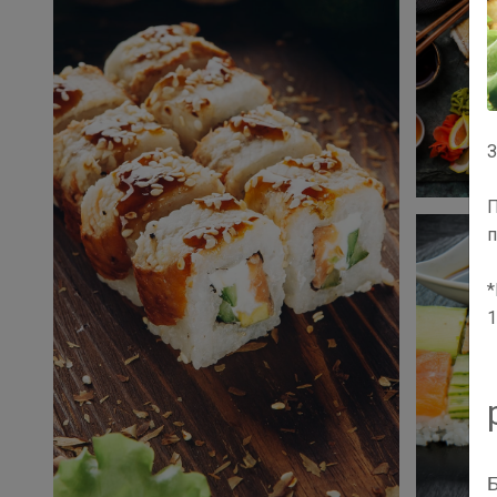
З
П
п
*
1
Б