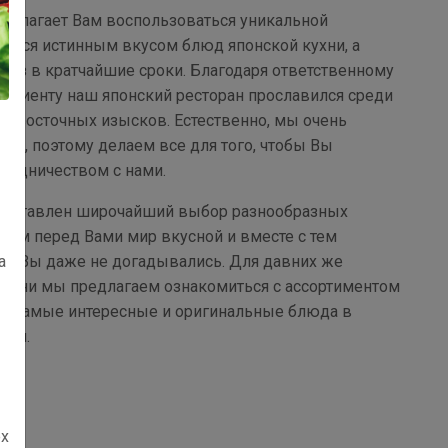
едлагает Вам воспользоваться уникальной
ться истинным вкусом блюд японской кухни, а
аказ в кратчайшие сроки. Благодаря ответственному
клиенту наш японский ресторан прославился среди
ей восточных изысков. Естественно, мы очень
м, поэтому делаем все для того, чтобы Вы
рудничеством с нами.
едставлен широчайший выбор разнообразных
оем перед Вами мир вкусной и вместе с тем
а
ом Вы даже не догадывались. Для давних же
кухни мы предлагаем ознакомиться с ассортиментом
ны самые интересные и оригинальные блюда в
нии.
ех