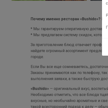
с
Р
Почему именно ресторан «Bushido»? Все
Г
*
Мы гарантируем оперативную доставку я
*
Мы предлагаем систему скидок, которой
За приготовление блюд отвечает професс
найдете огромный ассортимент предложен
городе.
Если Вы все еще сомневаетесь, достаточ
Заказы принимаются как по телефону, та
выполнения заявки, а также быструю дос
«Bushido»
— оригинальный вкус, воспетый
Необходимо отметить, что все блюда тща
вкусные, но необычайно ароматные и свеж
такой всесторонний подход к делу — обыч