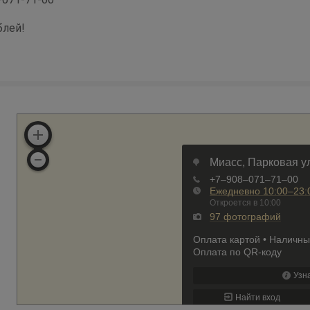
блей!