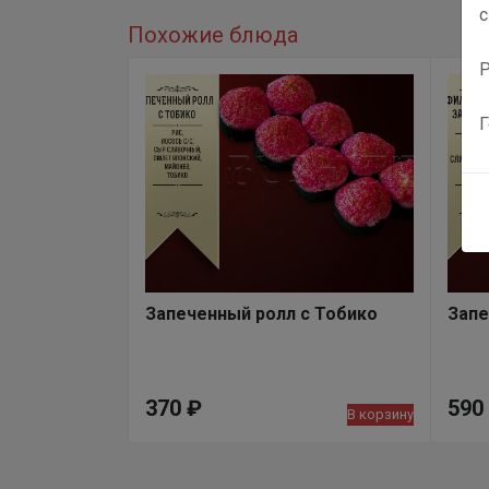
с
Похожие блюда
Р
Г
Запеченный ролл с Тобико
Запе
370
₽
590
В корзину