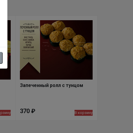
Запеченный ролл с тунцом
370
₽
орзину
В корзину