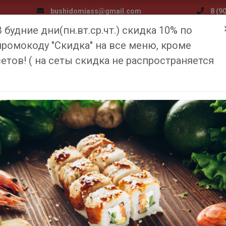
bushidomiass@gmail.com
8 (9
В будние дни(пн.вт.ср.чт.) скидка 10% по
я
Меню
Доставка и оплата
Медиа
О компан
промокоду "Скидка" на все меню, кроме
сетов! ( на сеты скидка не распространяется
ЧЕННЫЙ РОЛЛ С КУ
Главная
Меню
Запеченный ролл с курицей
340
₽