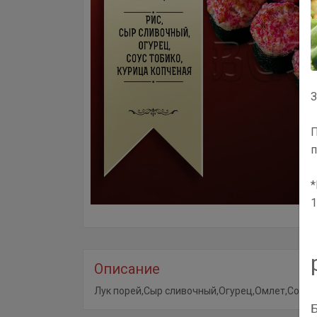
З
П
п
*
1
Описание
Лук порей,Сыр сливочный,Огурец,Омлет,Соус 
Б