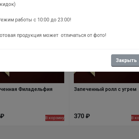
кидок)
ежим работы с 10:00 до 23:00!
отовая продукция может отличаться от фото!
Закрыть
ченная Филадельфия
Запеченный ролл с угрем
₽
370
₽
В корзину
В к