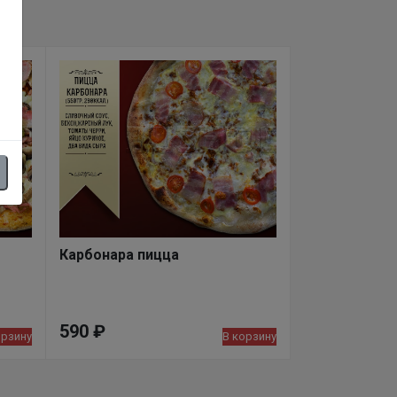
Карбонара пицца
590
₽
орзину
В корзину