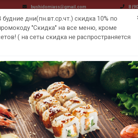
bushidomiass@gmail.com
8 (9
В будние дни(пн.вт.ср.чт.) скидка 10% по
я
Меню
Доставка и оплата
Медиа
О компан
промокоду "Скидка" на все меню, кроме
сетов! ( на сеты скидка не распространяется
ВЕНСКАЯ ПИЦЦА
Главная
Меню
Венская пицца
590
₽