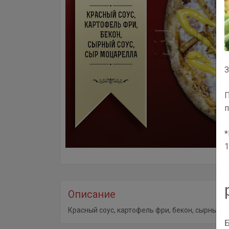
З
П
п
*
1
Описание
Красный соус, картофель фри, бекон, сырный со
Б