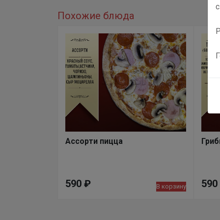
с
Похожие блюда
Р
Г
Ассорти пицца
Гриб
590
₽
590
В корзину