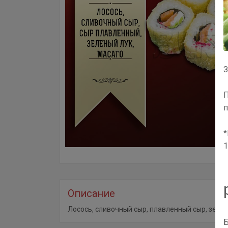
З
П
п
*
1
Описание
Лосось, сливочный сыр, плавленный сыр, зелен
Б