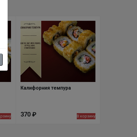
Калифорния темпура
370
₽
орзину
В корзину