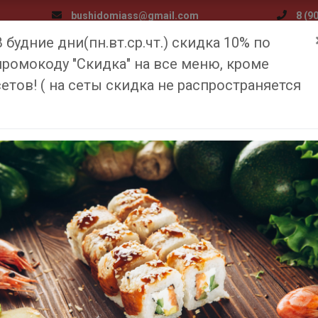
bushidomiass@gmail.com
8 (9
В будние дни(пн.вт.ср.чт.) скидка 10% по
я
Меню
Доставка и оплата
Медиа
О компан
промокоду "Скидка" на все меню, кроме
сетов! ( на сеты скидка не распространяется
САЛМОН ДАБЛ ЧИЗ
Главная
Меню
Салмон дабл чиз
340
₽