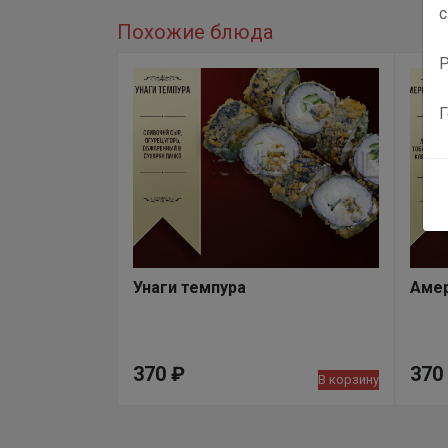
с
Похожие блюда
Р
Г
Унаги темпура
Амер
370
₽
370
В корзину