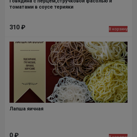
Говядина с перцем,стручковой фасолью и
томатами в соусе терияки
310
₽
В корзину
Лапша яичная
0
₽
В корзину