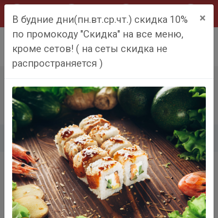
×
В будние дни(пн.вт.ср.чт.) скидка 10%
по промокоду "Скидка" на все меню,
0
кроме сетов! ( на сеты скидка не
распространяется )
КВАДРО ФОРМАДЖЕ ПИЦЦА
Главная
Меню
Квадро формадже пицца