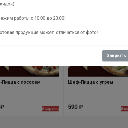
кидок)
ежим работы с 10:00 до 23:00!
отовая продукция может отличаться от фото!
Закрыть
Пицца с лососем
Шеф-Пицца с угрем
₽
590
₽
В корзину
В к