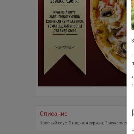
З
П
п
*
1
Описание
Красный соус, Отварная курица, Полукопченая кур
Б