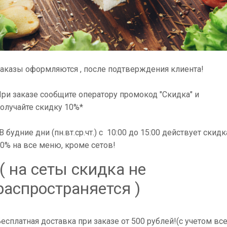
аказы оформляются , после подтверждения клиента!
ри заказе сообщите оператору промокод "Скидка" и
олучайте скидку 10%*
В будние дни (пн.вт.ср.чт.) с 10:00 до 15:00 действует скидк
0% на все меню, кроме сетов!
( на сеты скидка не
распространяется )
ица, Бекон, шампиньоны, два вида сыра, томаты, зелень. [ 620 гр. ]
есплатная доставка при заказе от 500 рублей!(с учетом вс