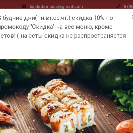
bushidomiass@gmail.com
8 (9
В будние дни(пн.вт.ср.чт.) скидка 10% по
я
Меню
Доставка и оплата
Медиа
О компан
промокоду "Скидка" на все меню, кроме
сетов! ( на сеты скидка не распространяется
ЧИКЕН ПИЦЦА
Главная
Меню
Чикен пицца
590
₽