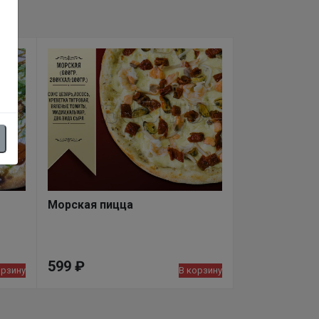
Морская пицца
599
₽
орзину
В корзину