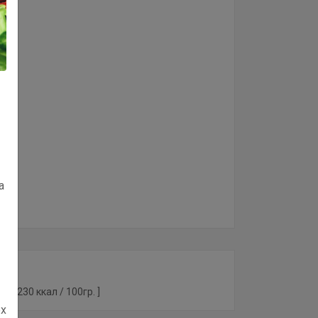
а
 [ 230 ккал / 100гр. ]
ех