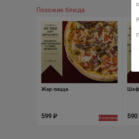
с
Похожие блюда
Р
Г
Жар-пицца
Шеф-
599
₽
590
В корзину